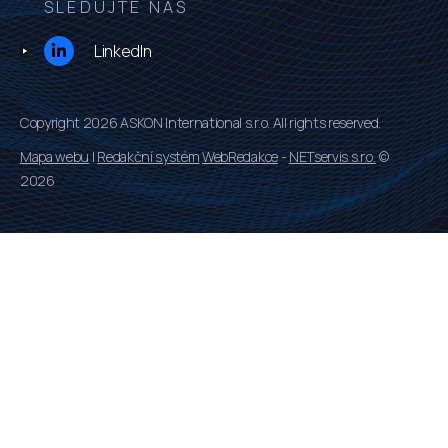
SLEDUJTE NÁS
LinkedIn
Copyright 2026 ASKON International s.r.o. All rights reserved.
Mapa webu
|
Redakční systém
WebRedakce
-
NETservis s.r.o.
©
2026