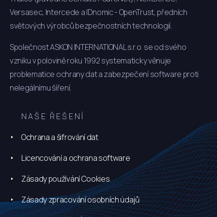
Versasec, Intercede a IDnomic - OpenTrust, předních
světových výrobců bezpečnostních technologií.
Společnost ASKON INTERNATIONAL s.r.o. se od svého
vzniku v polovině roku 1992 systematicky věnuje
problematice ochrany dat a zabezpečení software proti
nelegálnímu šíření.
NAŠE ŘEŠENÍ
Ochrana a šifrování dat
Licencování a ochrana software
Zásady používání Cookies
Zásady zpracování osobních údajů