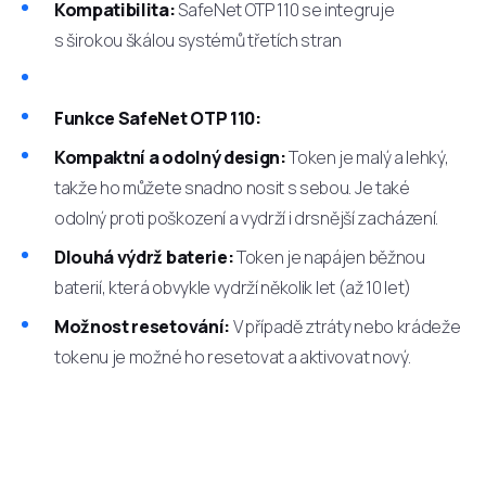
Kompatibilita:
SafeNet OTP 110 se integruje
s širokou škálou systémů třetích stran
Funkce SafeNet OTP 110:
Kompaktní a odolný design:
Token je malý a lehký,
takže ho můžete snadno nosit s sebou. Je také
odolný proti poškození a vydrží i drsnější zacházení.
Dlouhá výdrž baterie:
Token je napájen běžnou
baterií, která obvykle vydrží několik let (až 10 let)
Možnost resetování:
V případě ztráty nebo krádeže
tokenu je možné ho resetovat a aktivovat nový.