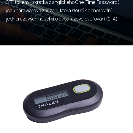
OTP tokeny (zkratka z anglického One-Time Password)
jsou hardwarová zařízení, která slouží k generování
jednorázových hesel pro dvoufázové ověřování (2FA).