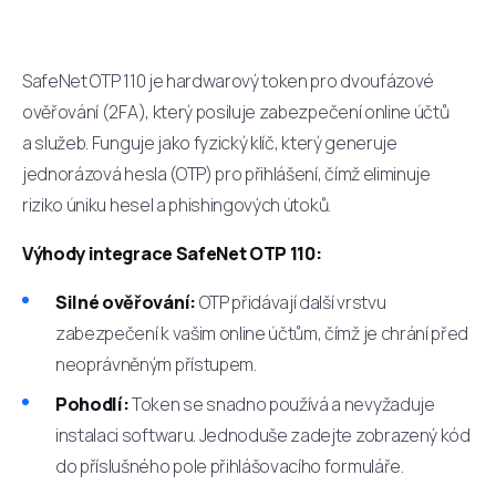
SafeNet OTP 110 je hardwarový token pro dvoufázové
ověřování (2FA), který posiluje zabezpečení online účtů
a služeb. Funguje jako fyzický klíč, který generuje
jednorázová hesla (OTP) pro přihlášení, čímž eliminuje
riziko úniku hesel a phishingových útoků.
Výhody integrace SafeNet OTP 110:
Silné ověřování:
OTP přidávají další vrstvu
zabezpečení k vašim online účtům, čímž je chrání před
neoprávněným přístupem.
Pohodlí:
Token se snadno používá a nevyžaduje
instalaci softwaru. Jednoduše zadejte zobrazený kód
do příslušného pole přihlášovacího formuláře.